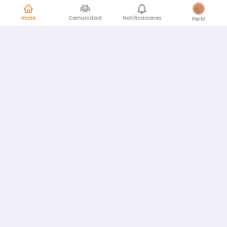
Inicio
Comunidad
Notificaciones
Perfil
English
Español
id
www.atmago.com
pr
pr.atmago.com
Facebook
Instagram
Twitter
Sobre AtmaGo
Política de Privacidad
Términos y Condiciones
Guía de la Comunidad
¿Necesita ayuda?
© 2026
AtmaConnect
Server process time: 0.0249 s