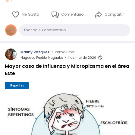
1
Me Gusta
Comentario
Compartir
Comentario
Escriba su comentario…
Mariny Vazquez
•
atmaGoer
Naguabo Pueblo, Naguabo
•
11 de mar de 2020
Mayor caso de Influenza y Microplasma en el área
Este
Reportes