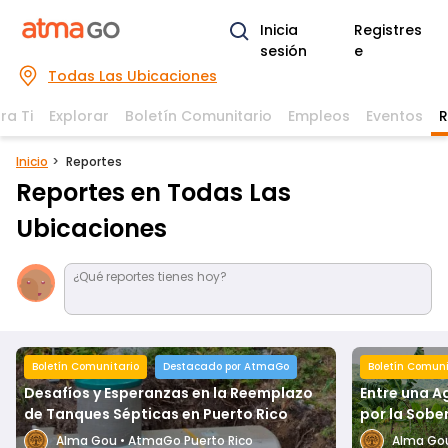
Inicia
Registres
sesión
e
Todas Las Ubicaciones
ra Ti
Explorar
Boletín Comunitario
Empleos
Eventos
R
Inicio
Reportes
Reportes en Todas Las
Ubicaciones
¿Qué reportes tienes hoy?
Boletín Comunitario
Destacado por AtmaGo
Boletín Comuni
Desafíos y Esperanzas en la Reemplazo
Entre una A
de Tanques Sépticas en Puerto Rico
por la Sobe
Alma Gou
•
AtmaGo Puerto Rico
Alma Go