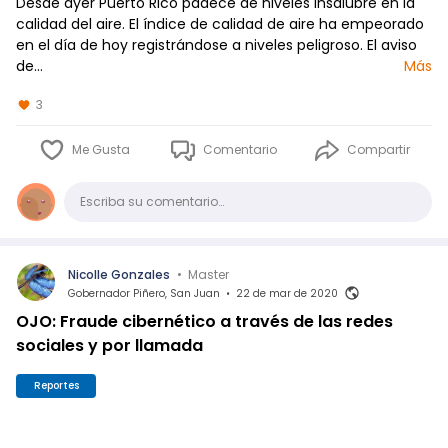
Desde ayer Puerto Rico padece de niveles insalubre en la
calidad del aire. El índice de calidad de aire ha empeorado
en el día de hoy registrándose a niveles peligroso. El aviso
de…
Más
3
Me Gusta
Comentario
Compartir
Comentario
Escriba su comentario…
Nicolle Gonzales
•
Master
Gobernador Piñero, San Juan
•
22 de mar de 2020
OJO: Fraude cibernético a través de las redes
sociales y por llamada
Reportes