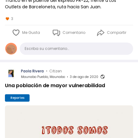
Tráfico en el puente del expreso PR-22, frente a Los
Outlets de Barceloneta, ruta hacia San Juan.
3
Me Gusta
Comentario
Compartir
Comentario
Escriba su comentario…
Paola Rivera
•
Citizen
Maunabo Pueblo, Maunabo
•
3 de ago de 2020
Una población de mayor vulnerabilidad
Reportes