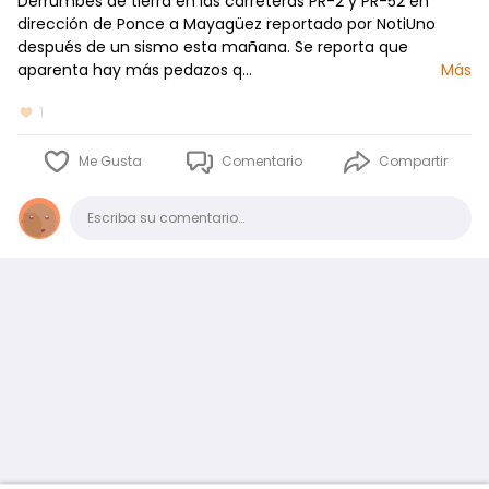
Derrumbes de tierra en las carreteras PR-2 y PR-52 en
dirección de Ponce a Mayagüez reportado por NotiUno
después de un sismo esta mañana. Se reporta que
aparenta hay más pedazos q…
Más
1
Me Gusta
Comentario
Compartir
Comentario
Escriba su comentario…