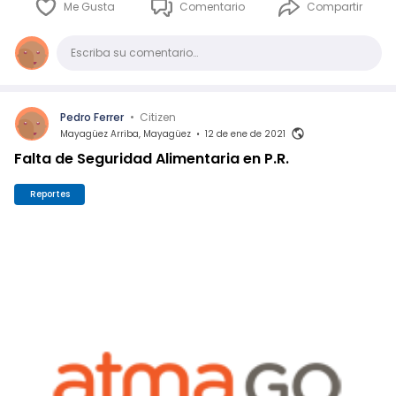
Me Gusta
Comentario
Compartir
Comentario
Escriba su comentario…
Pedro Ferrer
•
Citizen
Mayagüez Arriba, Mayagüez
•
12 de ene de 2021
Falta de Seguridad Alimentaria en P.R.
Reportes