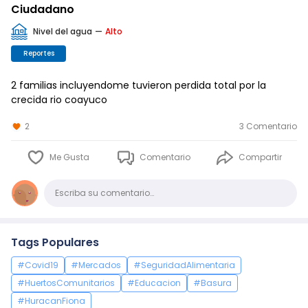
Ciudadano
Nivel del agua
—
Alto
Reportes
2 familias incluyendome tuvieron perdida total por la
crecida rio coayuco
2
3 Comentario
Me Gusta
Comentario
Compartir
Comentario
Escriba su comentario…
Tags Populares
#Covid19
#Mercados
#SeguridadAlimentaria
#HuertosComunitarios
#Educacion
#Basura
#HuracanFiona