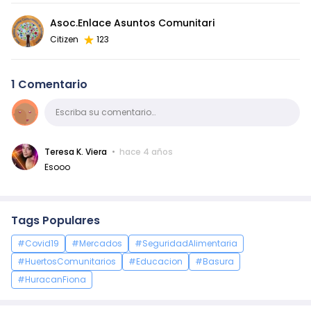
Asoc.Enlace Asuntos Comunitari
Citizen
123
1 Comentario
Comentario
Escriba su comentario…
Teresa K. Viera
hace 4 años
Esooo
Tags Populares
#Covid19
#Mercados
#SeguridadAlimentaria
#HuertosComunitarios
#Educacion
#Basura
#HuracanFiona