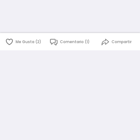
Me Gusta (2)
Comentario (1)
Compartir
English
Español
id
www.atmago.com
pr
pr.atmago.com
Facebook
Instagram
Twitter
Sobre AtmaGo
Política de Privacidad
Términos y Condiciones
Guía de la Comunidad
¿Necesita ayuda?