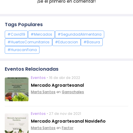
¡Sé el primero en comentar!
Tags Populares
#Covid19
#Mercados
#SeguridadAlimentaria
#HuertosComunitarios
#Educacion
#Basura
#HuracanFiona
Eventos Relacionadas
Eventos
• 16 de abr de 2022
Mercado Agroartesanal
Marta Santos
en
Garrochales
Eventos
• 27 de nov de 2021
Mercado Agroartesanal Navideño
Marta Santos
en
Factor