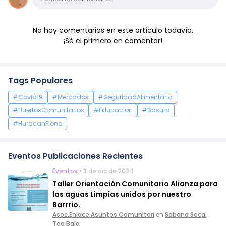
No hay comentarios en este artículo todavía.
¡Sé el primero en comentar!
Tags Populares
#Covid19
#Mercados
#SeguridadAlimentaria
#HuertosComunitarios
#Educacion
#Basura
#HuracanFiona
Eventos Publicaciones Recientes
Eventos
• 3 de dic de 2024
Taller Orientación Comunitario Alianza para
las aguas Limpias unidos por nuestro
Barrrio.
Asoc.Enlace Asuntos Comunitari
en
Sabana Seca,
Toa Baja