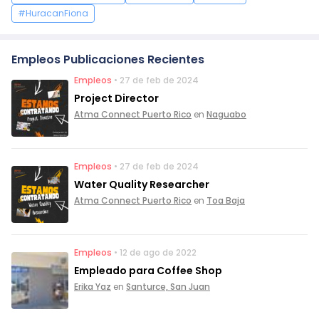
#HuracanFiona
Empleos Publicaciones Recientes
Empleos
• 27 de feb de 2024
Project Director
Atma Connect Puerto Rico
en
Naguabo
Empleos
• 27 de feb de 2024
Water Quality Researcher
Atma Connect Puerto Rico
en
Toa Baja
Empleos
• 12 de ago de 2022
Empleado para Coffee Shop
Erika Yaz
en
Santurce, San Juan