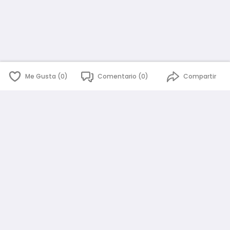
Me Gusta (0)
Comentario (0)
Compartir
English
Español
id
www.atmago.com
pr
pr.atmago.com
Facebook
Instagram
Twitter
Sobre AtmaGo
Política de Privacidad
Términos y Condiciones
Guía de la Comunidad
¿Necesita ayuda?