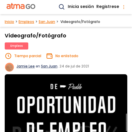
Inicia sesión
Registrese
Inicio
Empleos
San Juan
Videografo/Fotógrafo
Videografo/Fotógrafo
Empleos
Tiempo parcial
No enlistado
Jamie Lee
en
San Juan
.
24 de jul de 2021