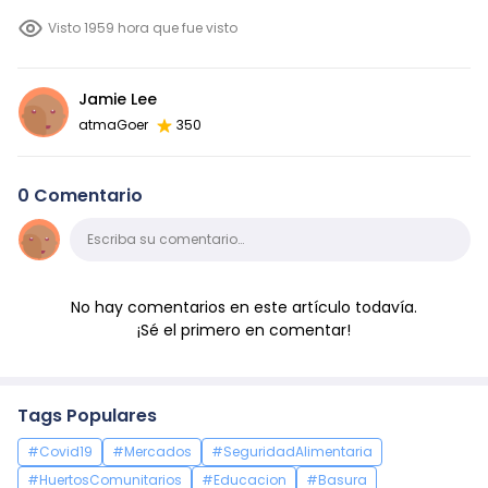
Visto 1959 hora que fue visto
Jamie Lee
atmaGoer
350
0 Comentario
Comentario
Escriba su comentario…
No hay comentarios en este artículo todavía.
¡Sé el primero en comentar!
Tags Populares
#Covid19
#Mercados
#SeguridadAlimentaria
#HuertosComunitarios
#Educacion
#Basura