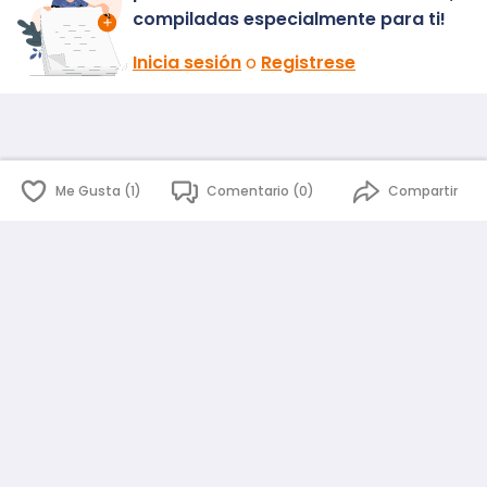
compiladas especialmente para ti!
Inicia sesión
o
Registrese
Me Gusta (1)
Comentario (0)
Compartir
English
Español
id
www.atmago.com
pr
pr.atmago.com
Facebook
Instagram
Twitter
Sobre AtmaGo
Política de Privacidad
Términos y Condiciones