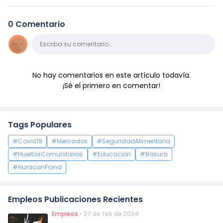
0 Comentario
Comentario
Escriba su comentario…
No hay comentarios en este artículo todavía.
¡Sé el primero en comentar!
Tags Populares
#Covid19
#Mercados
#SeguridadAlimentaria
#HuertosComunitarios
#Educacion
#Basura
#HuracanFiona
Empleos Publicaciones Recientes
Empleos
• 27 de feb de 2024