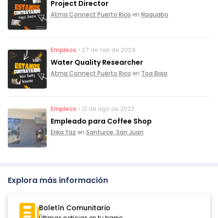
Project Director
Atma Connect Puerto Rico
en
Naguabo
Empleos
• 27 de feb de 2024
Water Quality Researcher
Atma Connect Puerto Rico
en
Toa Baja
Empleos
• 12 de ago de 2022
Empleado para Coffee Shop
Erika Yaz
en
Santurce, San Juan
Explora más información
Boletín Comunitario
Últimas noticias en tu barrio