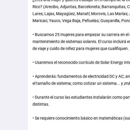
Rico? (Arecibo, Adjuntas, Barceloneta; Barranquitas, C
Lares; Lajas, Mayagüez, Manatí; Morovis, Las Marías;
Maricao; Yauco, Vega Baja, Peñuelas; Guayanilla, Ponc
• Buscamos 25 mujeres para empezar su carrera en el c
mantenimiento de sistemas solares. El curso incluirá 
de viaje y cuido de niñez para mujeres que cualifiquen.
• Usaremos el reconocido currículo de Solar Energy Inte
• Aprenderás: fundamentos de electricidad DC y AC; an
el tamaño de sistema; como cotizar un sistema... y ¡m
• Durante el curso las estudiantes instalarán como pa
distintas.
• Se requiere conocimiento básico en matemáticas (suma