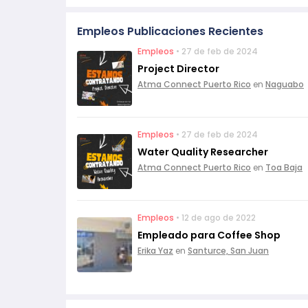
Empleos Publicaciones Recientes
Empleos
• 27 de feb de 2024
Project Director
Atma Connect Puerto Rico
en
Naguabo
Empleos
• 27 de feb de 2024
Water Quality Researcher
Atma Connect Puerto Rico
en
Toa Baja
Empleos
• 12 de ago de 2022
Empleado para Coffee Shop
Erika Yaz
en
Santurce, San Juan