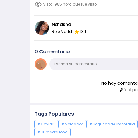
Visto 1985 hora que fue visto
Natasha
Role Model
1311
0 Comentario
Comentario
Escriba su comentario…
No hay comentari
¡Sé el 
Tags Populares
#Covid19
#Mercados
#SeguridadAlimentaria
#HuracanFiona