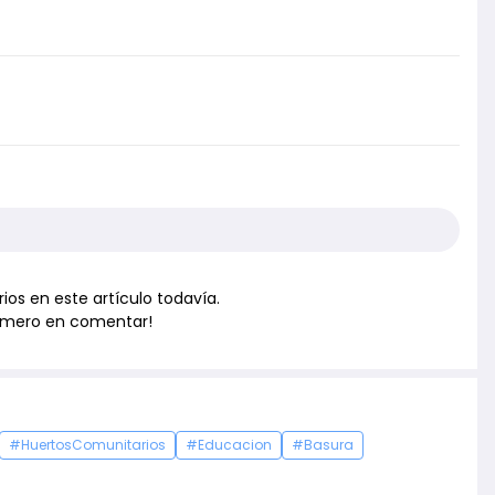
os en este artículo todavía.
primero en comentar!
#HuertosComunitarios
#Educacion
#Basura