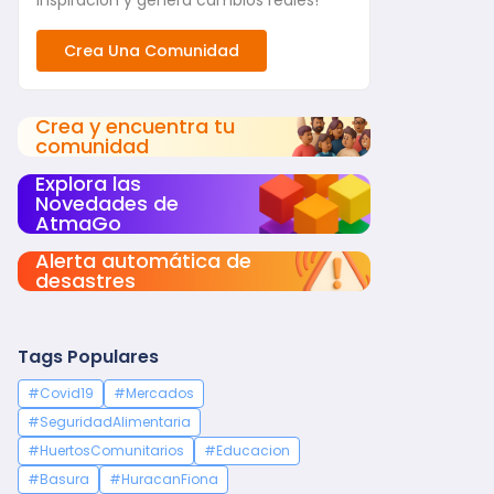
inspiración y genera cambios reales!
Crea Una Comunidad
Crea y encuentra tu
comunidad
Explora las
Novedades de
AtmaGo
Alerta automática de
desastres
Tags Populares
#Covid19
#Mercados
#SeguridadAlimentaria
#HuertosComunitarios
#Educacion
#Basura
#HuracanFiona