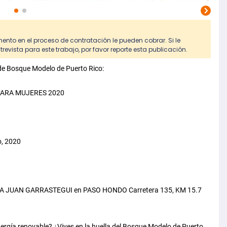
ento en el proceso de contratación le pueden cobrar. Si le
evista para este trabajo, por favor reporte esta publicación.
 de Bosque Modelo de Puerto Rico:
PARA MUJERES 2020
o, 2020
LA JUAN GARRASTEGUI en PASO HONDO Carretera 135, KM 15.7
nergía renovable? ¿Vives en la huella del Bosque Modelo de Puerto