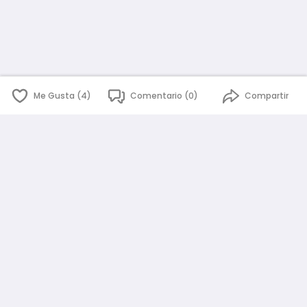
Me Gusta (4)
Comentario (0)
Compartir
English
Español
id
www.atmago.com
pr
pr.atmago.com
Facebook
Instagram
Twitter
Sobre AtmaGo
Política de Privacidad
Términos y Condiciones
Guía de la Comunidad
¿Necesita ayuda?