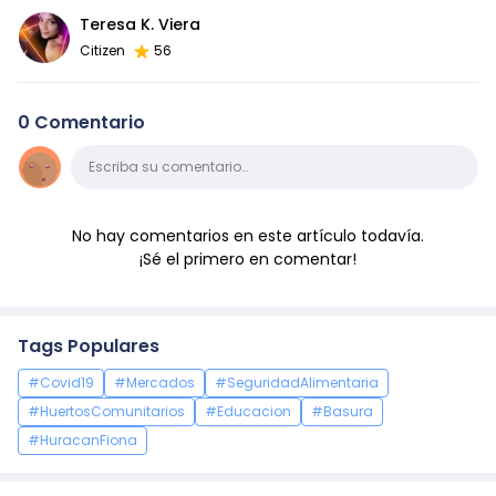
Teresa K. Viera
Citizen
56
0 Comentario
Comentario
Escriba su comentario…
No hay comentarios en este artículo todavía.
¡Sé el primero en comentar!
Tags Populares
#Covid19
#Mercados
#SeguridadAlimentaria
#HuertosComunitarios
#Educacion
#Basura
#HuracanFiona