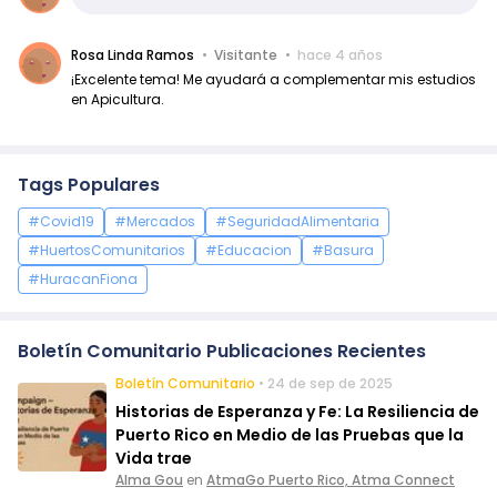
Rosa Linda Ramos
Visitante
hace 4 años
¡Excelente tema! Me ayudará a complementar mis estudios
en Apicultura.
Tags Populares
#Covid19
#Mercados
#SeguridadAlimentaria
#HuertosComunitarios
#Educacion
#Basura
#HuracanFiona
Boletín Comunitario Publicaciones Recientes
Boletín Comunitario
• 24 de sep de 2025
Historias de Esperanza y Fe: La Resiliencia de
Puerto Rico en Medio de las Pruebas que la
Vida trae
Alma Gou
en
AtmaGo Puerto Rico, Atma Connect