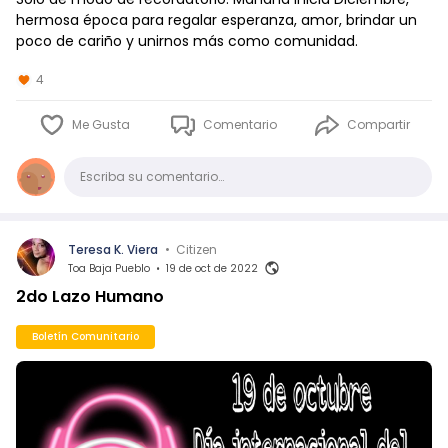
hermosa época para regalar esperanza, amor, brindar un
poco de cariño y unirnos más como comunidad.
4
Me Gusta
Comentario
Compartir
Comentario
Escriba su comentario…
Teresa K. Viera
•
Citizen
Toa Baja Pueblo
•
19 de oct de 2022
2do Lazo Humano
Boletín Comunitario