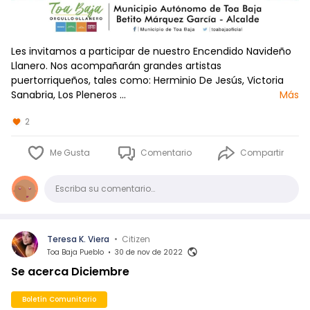
Les invitamos a participar de nuestro Encendido Navideño
Llanero. Nos acompañarán grandes artistas
puertorriqueños, tales como: Herminio De Jesús, Victoria
Sanabria, Los Pleneros …
Más
2
Me Gusta
Comentario
Compartir
Comentario
Escriba su comentario…
Teresa K. Viera
•
Citizen
Toa Baja Pueblo
•
30 de nov de 2022
Se acerca Diciembre
Boletín Comunitario