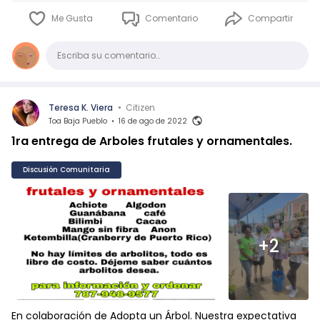
Me Gusta
Comentario
Compartir
Comentario
Escriba su comentario…
Teresa K. Viera
•
Citizen
Toa Baja Pueblo
•
16 de ago de 2022
1ra entrega de Arboles frutales y ornamentales.
Discusión Comunitaria
+2
En colaboración de Adopta un Árbol. Nuestra expectativa