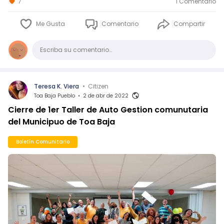
7
1 Comentario
Me Gusta
Comentario
Compartir
Comentario
Escriba su comentario…
Teresa K. Viera
•
Citizen
Toa Baja Pueblo
•
2 de abr de 2022
Cierre de 1er Taller de Auto Gestion comunutaria
del Municipuo de Toa Baja
Boletín Comunitario