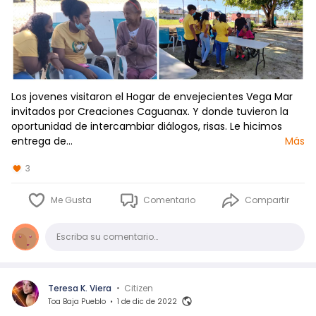
Los jovenes visitaron el Hogar de envejecientes Vega Mar
invitados por Creaciones Caguanax. Y donde tuvieron la
oportunidad de intercambiar diálogos, risas. Le hicimos
entrega de…
Más
3
Me Gusta
Comentario
Compartir
Comentario
Escriba su comentario…
Teresa K. Viera
•
Citizen
Toa Baja Pueblo
•
1 de dic de 2022