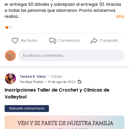
er entregar 50 árboles y sobrepasó al entregar 121. Gracias
a todas las personas que adornaron. Pronto estaremos
realiza…
Más
1
Me Gusta
Comentario
Compartir
Comentario
Escriba su comentario…
Teresa K. Viera
•
Citizen
Toa Baja Pueblo
•
10 de ago de 2022
Inscripciones Taller de Crochet y Clinicas de
Volleybol
Discusión Comunitaria